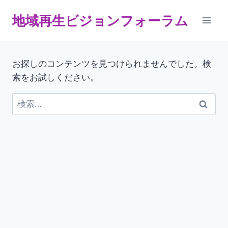
内
地域再生ビジョンフォーラム
容
を
ス
キ
お探しのコンテンツを見つけられませんでした。検
ッ
索をお試しください。
プ
検
索: